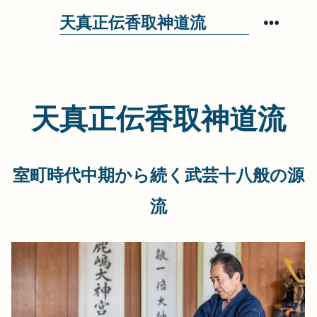
コ
天真正伝香取神道流
ン
メ
ニ
テ
ュ
ン
ー
ツ
天真正伝香取神道流
へ
ス
キ
室町時代中期から続く武芸十八般の源
ッ
流
プ